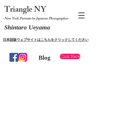
Triangle NY
-
New York Portraits by Japanese Photographer-
Shintaro Ueyama
日本語版ウェブサイトはこちらをクリックしてください
Click Here
Blog
Photo Session 1 hour $380
Photo Session 2 hours $480
Photo Session 3 hours $580